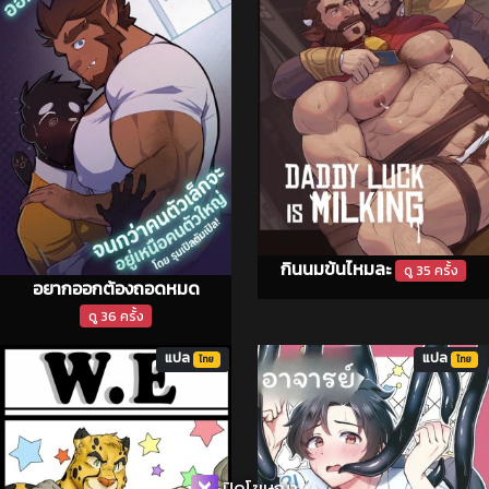
กินนมข้นไหมละ
ดู 35 ครั้ง
อยากออกต้องถอดหมด
ดู 36 ครั้ง
แปล
แปล
ไทย
ไทย
ปิดโฆษณา