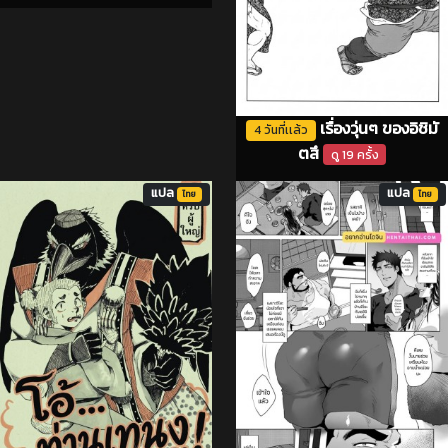
เรื่องวุ่นๆ ของอิชิมั
4 วันที่เเล้ว
ตสึ
ดู 19 ครั้ง
แปล
แปล
ไทย
ไทย