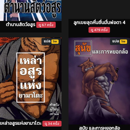
ลูกเขยสุดหื่นชื่นมื่นพ่อตา 4
ตำนานสัตว์อสูร
ดู 67 ครั้ง
ดู 479 ครั้ง
แปล
แปล
ไทย
ไทย
เหล่าอสูรแห่งยามาโตะ
ดู 34 ครั้ง
สุนัข และการหยอกล้อ