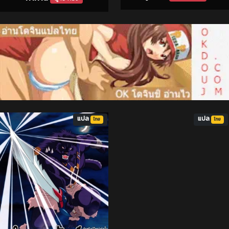
แปล
แปล
ไทย
ไทย