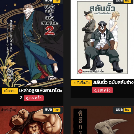
แปล
แปล
ไทย
ไทย
สลับขั้ว ฉบับสลับร่าง
3 วันที่เเล้ว
เหล่าอสูรแห่งยามาโตะ
ดู 281 ครั้ง
เมื่อวาน
2
ดู 66 ครั้ง
แปล
แปล
ไทย
ไทย