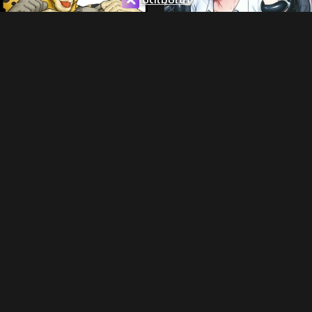
คุณครูเซนเซ
นี่แหละวิถีเรา
ดู 6.2K ครั้ง
ดู 39 ครั้ง
แปล
แปล
ไทย
ไทย