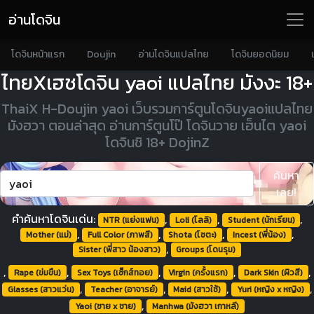
อ่านโดจิน
โดจินหน้าแรก
Doujin
อ่านโดจินแปลไทย
โดจินยอดนิยม
ไทยXเฮชโดจิน yaoi แปลไทย มังงะ 18+
ThaiX H-Doujin yaoi เว็บรวมการ์ตูนโดจินyaoiแปลไทย
มังฮวา ตอนล่าสุด อ่านการ์ตูนโป๊ โดจินวาย เฮ็นไต yaoi
โดจินชิ 18+ DojinZ
ค้นหา
เลย!
คำค้นหาโดจินเด่น:
,
,
,
NTR (แย่งแฟน)
Loli (โลลิ)
Student (นักเรียน)
,
,
,
,
Mother (แม่)
Full Color (ภาพสี)
Shota (โชตะ)
Incest (พี่น้อง)
,
Sister (พี่สาว น้องสาว)
Groups (โดนรุม)
,
,
,
,
,
Rape (ข่มขืน)
Sex Toys (เซ็กส์ทอย)
Virgin (ครั้งแรก)
Dark Skin (ผิวสี)
,
,
,
,
Glasses (สาวแว่น)
Teacher (อาจารย์)
Maid (สาวใช้)
Yuri (หญิง x หญิง)
,
Yaoi (ชาย x ชาย)
Manhwa (มังฮวา เกาหลี)