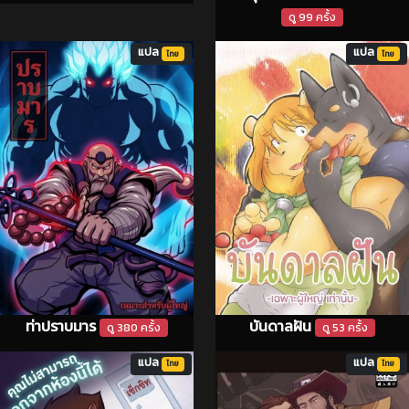
ดู 99 ครั้ง
แปล
แปล
ไทย
ไทย
ท่าปราบมาร
บันดาลฝัน
ดู 380 ครั้ง
ดู 53 ครั้ง
แปล
แปล
ไทย
ไทย