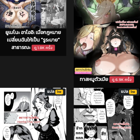
ยูเมโนะ อาโออิ: เมื่อกฎหมาย
เปลี่ยนฉันให้เป็น "รูระบาย"
สาธารณะ
ดู 1.8K ครั้ง
ทาสหมูตัวเมีย
ดู 6.9K ครั้ง
แปล
แปล
ไทย
ไทย