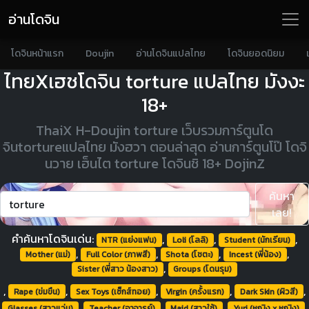
อ่านโดจิน
โดจินหน้าแรก
Doujin
อ่านโดจินแปลไทย
โดจินยอดนิยม
ไทยXเฮชโดจิน torture แปลไทย มังงะ
18+
ThaiX H-Doujin torture เว็บรวมการ์ตูนโด
จินtortureแปลไทย มังฮวา ตอนล่าสุด อ่านการ์ตูนโป๊ โดจิ
นวาย เฮ็นไต torture โดจินชิ 18+ DojinZ
ค้นหา
เลย!
คำค้นหาโดจินเด่น:
,
,
,
NTR (แย่งแฟน)
Loli (โลลิ)
Student (นักเรียน)
,
,
,
,
Mother (แม่)
Full Color (ภาพสี)
Shota (โชตะ)
Incest (พี่น้อง)
,
Sister (พี่สาว น้องสาว)
Groups (โดนรุม)
,
,
,
,
,
Rape (ข่มขืน)
Sex Toys (เซ็กส์ทอย)
Virgin (ครั้งแรก)
Dark Skin (ผิวสี)
,
,
,
,
Glasses (สาวแว่น)
Teacher (อาจารย์)
Maid (สาวใช้)
Yuri (หญิง x หญิง)