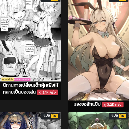
นิทานการเปลี่ยนเด็กผู้หญิงให้
กลายเป็นของเล่น
ดู 3.1K ครั้ง
มองจอสักแป๊ป
ดู 3.2K ครั้ง
แปล
แปล
ไทย
ไทย