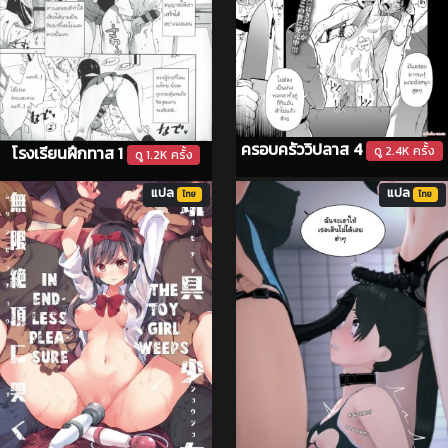
ครอบครัววิปลาส 4
โรงเรียนฝึกทาส 1
ดู 2.4K ครั้ง
ดู 1.2K ครั้ง
แปล
แปล
ไทย
ไทย