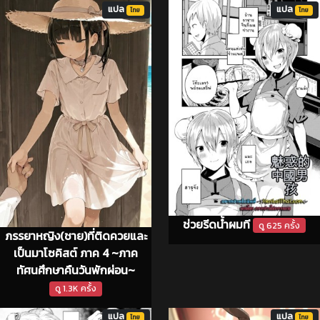
แปล
แปล
ไทย
ไทย
ช่วยรีดน้ำผมที
ดู 625 ครั้ง
ภรรยาหญิง(ชาย)ที่ติดควยและ
เป็นมาโซคิสต์ ภาค 4 ~ภาค
ทัศนศึกษาคืนวันพักผ่อน~
ดู 1.3K ครั้ง
แปล
แปล
ไทย
ไทย