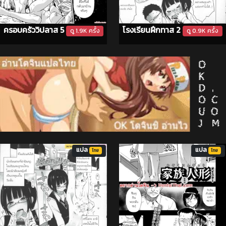
ครอบครัววิปลาส 5
โรงเรียนฝึกทาส 2
ดู 1.9K ครั้ง
ดู 0.9K ครั้ง
แปล
แปล
ไทย
ไทย