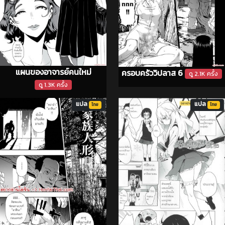
แผนของอาจารย์คนใหม่
ครอบครัววิปลาส 6
ดู 2.1K ครั้ง
ดู 1.3K ครั้ง
แปล
แปล
ไทย
ไทย