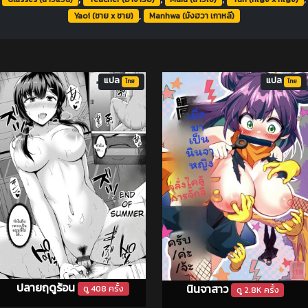
,
Yaoi (ชาย x ชาย)
Manhwa (มังฮวา เกาหลี)
แปล
แปล
ไทย
ไทย
ปลายฤดูร้อน
นินจาสาว
ดู 408 ครั้ง
ดู 2.8K ครั้ง