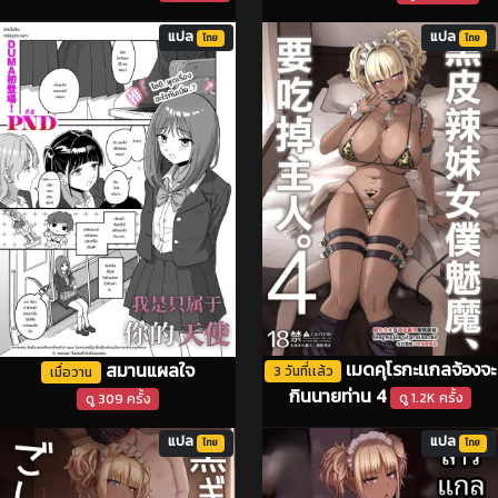
แปล
แปล
ไทย
ไทย
เมดคุโรกะเเกลจ้องจะ
สมานแผลใจ
3 วันที่เเล้ว
เมื่อวาน
กินนายท่าน 4
ดู 1.2K ครั้ง
ดู 309 ครั้ง
แปล
แปล
ไทย
ไทย