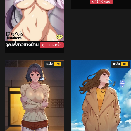
ดู 12.1K ครั้ง
คุณพี่สาวข้างบ้าน
ดู 13.8K ครั้ง
แปล
แปล
ไทย
ไทย