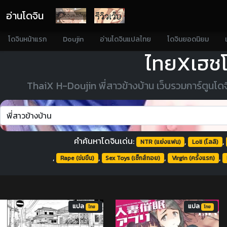
อ่านโดจิน
โดจินหน้าแรก
Doujin
อ่านโดจินแปลไทย
โดจินยอดนิยม
ไทยXเฮชโด
ThaiX H-Doujin พี่สาวข้างบ้าน เว็บรวมการ์ตูนโดจิ
คำค้นหาโดจินเด่น:
,
,
NTR (แย่งแฟน)
Loli (โลลิ)
,
,
,
,
Rape (ข่มขืน)
Sex Toys (เซ็กส์ทอย)
Virgin (ครั้งแรก)
แปล
แปล
ไทย
ไทย