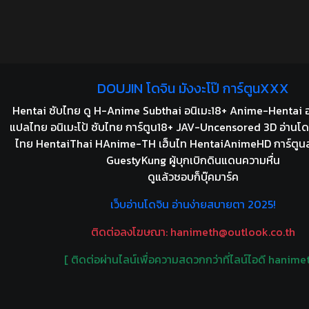
DOUJIN โดจิน มังงะโป๊ การ์ตูนXXX
Hentai ซับไทย ดู H-Anime Subthai อนิเมะ18+ Anime-Hentai อ
แปลไทย อนิเมะโป้ ซับไทย การ์ตูน18+ JAV-Uncensored 3D อ่านโด
ไทย HentaiThai HAnime-TH เฮ็นไท HentaiAnimeHD การ์ตูน
GuestyKung ผู้บุกเบิกดินแดนความหื่น
ดูแล้วชอบก็บุ๊คมาร์ค
เว็บอ่านโดจิน อ่านง่ายสบายตา 2025!
ติดต่อลงโฆษณา:
hanimeth@outlook.co.th
[ ติดต่อผ่านไลน์เพื่อความสดวกกว่าที่ไลน์ไอดี hanimet