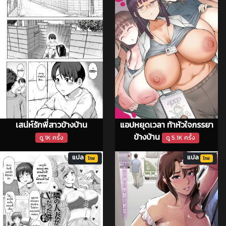
เสน่ห์รักพี่สาวข้างบ้าน
แอปหยุดเวลา ท้าหัวใจภรรยา
ข้างบ้าน
ดู 1K ครั้ง
ดู 5.1K ครั้ง
แปล
แปล
ไทย
ไทย