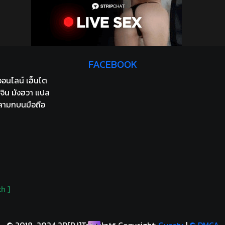
FACEBOOK
อนไลน์ เฮ็นไต
จิน มังฮวา แปล
ลามกบนมือถือ
h ]
© 2018-2024 2D[PJ]Template Copyright:
Guesty
|
© DMCA