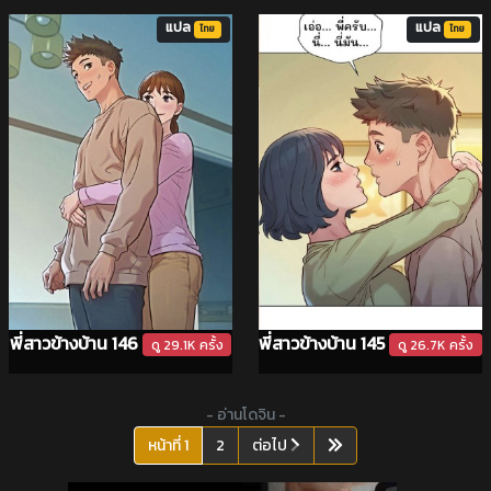
แปล
แปล
ไทย
ไทย
พี่สาวข้างบ้าน 146
พี่สาวข้างบ้าน 145
ดู 29.1K ครั้ง
ดู 26.7K ครั้ง
- อ่านโดจิน -
(current)
หน้าที่ 1
2
ต่อไป