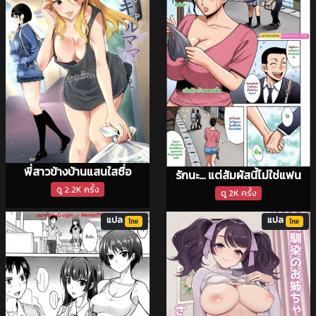
พี่สาวข้างบ้านแสนใสซื่อ
รักนะ... แต่สัมผัสนี้ไม่ใช่แฟน
ดู 2.2K ครั้ง
ดู 2K ครั้ง
แปล
แปล
ไทย
ไทย