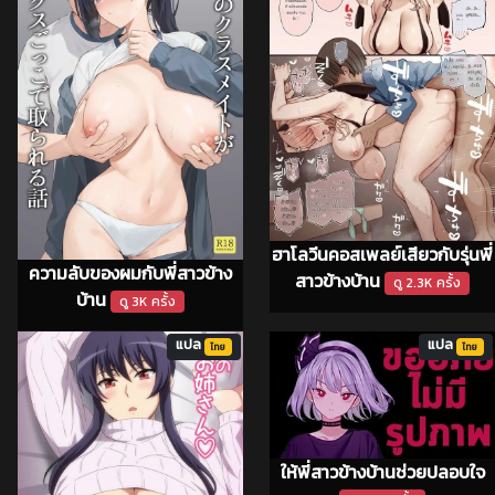
ฮาโลวีนคอสเพลย์เสียวกับรุ่นพี่
ความลับของผมกับพี่สาวข้าง
สาวข้างบ้าน
ดู 2.3K ครั้ง
บ้าน
ดู 3K ครั้ง
แปล
แปล
ไทย
ไทย
ให้พี่สาวข้างบ้านช่วยปลอบใจ