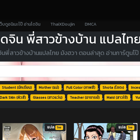
เว็บดูอนิเมะโป๊ อ่านโดจิน
ThaiXDoujin
DMCA
จิน พี่สาวข้างบ้าน แปลไทย
นพี่สาวข้างบ้านแปลไทย มังฮวา ตอนล่าสุด อ่านการ์ตูนโป๊ 
,
,
,
,
Student (นักเรียน)
Mother (แม่)
Full Color (ภาพสี)
Shota (โชตะ)
Incest
,
,
,
,
Dark Skin (ผิวสี)
Glasses (สาวแว่น)
Teacher (อาจารย์)
Maid (สาวใช้)
Yur
แปล
แปล
ไทย
ไทย