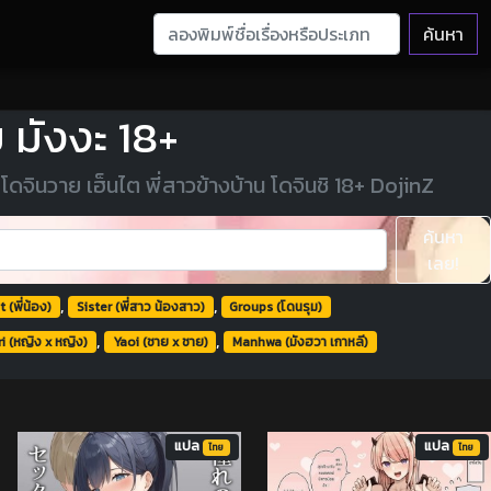
ค้นหา
 มังงะ 18+
โดจินวาย เฮ็นไต พี่สาวข้างบ้าน โดจินชิ 18+ DojinZ
ค้นหา
เลย!
,
,
 (พี่น้อง)
Sister (พี่สาว น้องสาว)
Groups (โดนรุม)
,
,
i (หญิง x หญิง)
Yaoi (ชาย x ชาย)
Manhwa (มังฮวา เกาหลี)
แปล
แปล
ไทย
ไทย