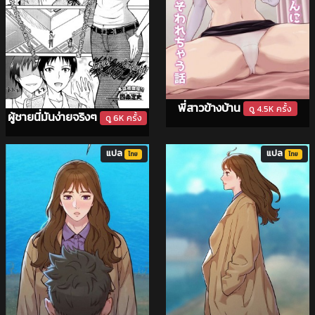
พี่สาวข้างบ้าน
ดู 4.5K ครั้ง
ผู้ชายนี่มันง่ายจริงๆ
ดู 6K ครั้ง
แปล
แปล
ไทย
ไทย