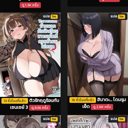
ดู 1.3K ครั้ง
แปล
แปล
ไทย
ไทย
ฮินาตะ... โดนรุม
ติวรักฤดูร้อนกับ
16 ชั่วโมงที่เเล้ว
13 ชั่วโมงที่เเล้ว
เย็ด
เซนเซย์ 3
ดู 2.6K ครั้ง
ดู 636 ครั้ง
แปล
แปล
ไทย
ไทย