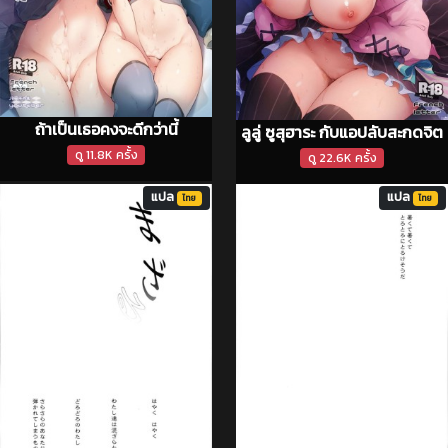
ถ้าเป็นเธอคงจะดีกว่านี้
ลูลู่ ซูสุฮาระ กับแอปลับสะกดจิต
ดู 11.8K ครั้ง
ดู 22.6K ครั้ง
แปล
แปล
ไทย
ไทย