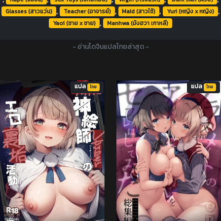
,
,
,
,
Glasses (สาวแว่น)
Teacher (อาจารย์)
Maid (สาวใช้)
Yuri (หญิง x หญิง)
,
Yaoi (ชาย x ชาย)
Manhwa (มังฮวา เกาหลี)
- อ่านโดจินแปลไทยล่าสุด -
แปล
แปล
ไทย
ไทย