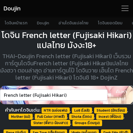
Doujin
โดจินหน้าแรก
Doujin
อ่านโดจินแปลไทย
โดจินยอดนิยม
โดจิน French letter (Fujisaki Hikari)
แปลไทย มังงะ18+
THAI-Doujin French letter (Fujisaki Hikari) เว็บรวม
การ์ตูนโดจินFrench letter (Fujisaki Hikari)แปลไทย
มังฮวา ตอนล่าสุด อ่านการ์ตูนโป๊ โดจินวาย เฮ็นไต French
letter (Fujisaki Hikari) โดจินชิ 18+ DojinZ
ค้นหา
เลย!
คำค้นหาโดจินเด่น:
,
,
,
NTR (แย่งแฟน)
Loli (โลลิ)
Student (นักเรียน)
,
,
,
,
Mother (แม่)
Full Color (ภาพสี)
Shota (โชตะ)
Incest (พี่น้อง)
,
Sister (พี่สาว น้องสาว)
Groups (โดนรุม)
,
,
,
,
,
Rape (ข่มขืน)
Sex Toys (เซ็กส์ทอย)
Virgin (ครั้งแรก)
Dark Skin (ผิวสี)