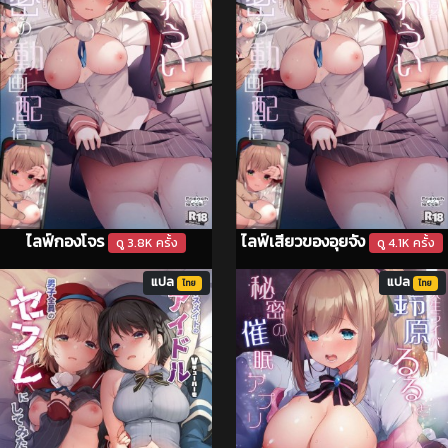
ไลฟ์กองโจร
ไลฟ์เสียวของอุยจัง
ดู 3.8K ครั้ง
ดู 4.1K ครั้ง
แปล
แปล
ไทย
ไทย