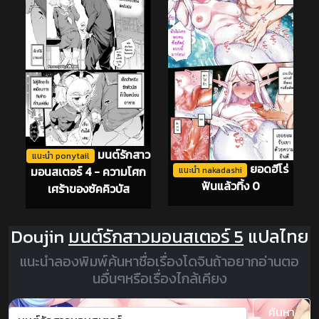
มนต์รักสาว
แนะนำ ponytail
ยอดฮีโร่
มอนสเตอร์ 4 - ความโศก
แนะนำ nakadashi
ฟันแล้วทิ้ง 0
เศร้าของซัคคิวบัส
Doujin
มนต์รักสาวมอนสเตอร์ 5
แปลไทย
แนะนำลองพิมพ์ค้นหาชื่อเรื่องโดจินถ้าอยากอ่านตอ
นอื่นๆหรือเรื่องไกล้เคียง
ค้นหา