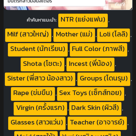
ทันที!
NTR (แย่งแฟน)
คำค้นหาแนะนำ:
,
Milf (สาวใหญ่)
Mother (แม่)
Loli (โลลิ)
,
,
,
Student (นักเรียน)
Full Color (ภาพสี)
,
,
Shota (โชตะ)
Incest (พี่น้อง)
,
,
Sister (พี่สาว น้องสาว)
Groups (โดนรุม)
,
,
Rape (ข่มขืน)
Sex Toys (เซ็กส์ทอย)
,
,
Virgin (ครั้งแรก)
Dark Skin (ผิวสี)
,
,
Glasses (สาวแว่น)
Teacher (อาจารย์)
,
,