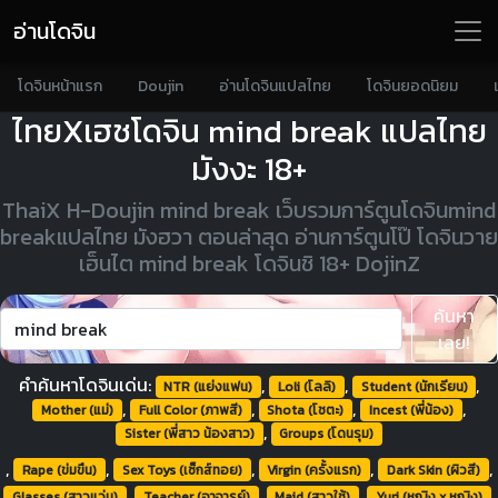
อ่านโดจิน
โดจินหน้าแรก
Doujin
อ่านโดจินแปลไทย
โดจินยอดนิยม
ไทยXเฮชโดจิน mind break แปลไทย
มังงะ 18+
ThaiX H-Doujin mind break เว็บรวมการ์ตูนโดจินmind
breakแปลไทย มังฮวา ตอนล่าสุด อ่านการ์ตูนโป๊ โดจินวาย
เฮ็นไต mind break โดจินชิ 18+ DojinZ
ค้นหา
เลย!
คำค้นหาโดจินเด่น:
,
,
,
NTR (แย่งแฟน)
Loli (โลลิ)
Student (นักเรียน)
,
,
,
,
Mother (แม่)
Full Color (ภาพสี)
Shota (โชตะ)
Incest (พี่น้อง)
,
Sister (พี่สาว น้องสาว)
Groups (โดนรุม)
,
,
,
,
,
Rape (ข่มขืน)
Sex Toys (เซ็กส์ทอย)
Virgin (ครั้งแรก)
Dark Skin (ผิวสี)
,
,
,
,
Glasses (สาวแว่น)
Teacher (อาจารย์)
Maid (สาวใช้)
Yuri (หญิง x หญิง)