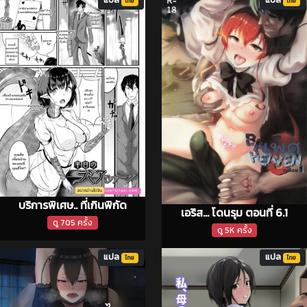
แปล
แปล
ไทย
ไทย
บริการพิเศษ.. ที่เกินพิกัด
เอริส... โดนรุม ตอนที่ 6.1
ดู 705 ครั้ง
ดู 5K ครั้ง
แปล
แปล
ไทย
ไทย