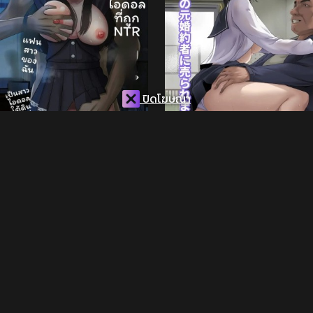
ปิดโฆษณา
ไอดอล... โดนเย็ด
ฉันที่โดนเเม่ขาย
ดู 2.8K ครั้ง
ดู 5.1K ครั้ง
แปล
แปล
ไทย
ไทย