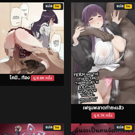
แปล
แปล
ไทย
ไทย
โคมิ... ท้อง
ดู 8.8K ครั้ง
เฟรุนพลาดท่าซะเเล้ว
ดู 6.7K ครั้ง
แปล
แปล
ไทย
ไทย