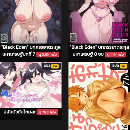
"Black Eden" บทภรรยาตระกูล
"Black Eden" บทภรรยาตระกูล
มหาเศรษฐีบทที่ 7
มหาเศรษฐี 8 จบ
ดู 0.9K ครั้ง
ดู 1.4K ครั้ง
แปล
แปล
ไทย
ไทย
สลับตัวกันไหมละ
ดู 788 ครั้ง