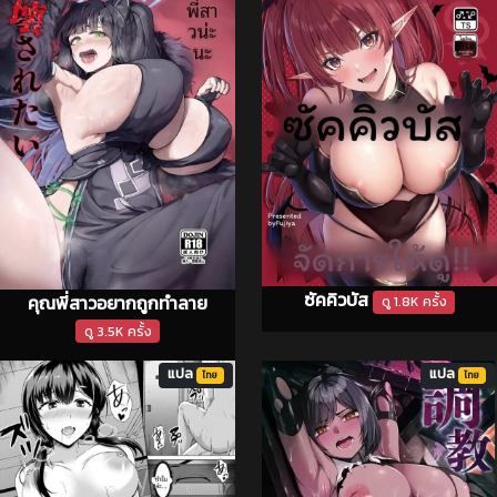
ซัคคิวบัส
คุณพี่สาวอยากถูกทำลาย
ดู 1.8K ครั้ง
ดู 3.5K ครั้ง
แปล
แปล
ไทย
ไทย