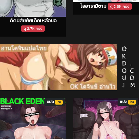
โอฮารามิซาม
ดู 2.6K ครั้ง
ดัดนิสัยยัยเด็กเหลือขอ
ดู 2.7K ครั้ง
แปล
แปล
ไทย
ไทย