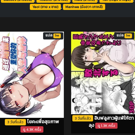
,
Yaoi (ชาย x ชาย)
Manhwa (มังฮวา เกาหลี)
แปล
แปล
ไทย
ไทย
อินฟลูสาวผู้เเพ้ให้ตา
3 วันที่เเล้ว
โยคะเพื่อสุขภาพ
3 วันที่เเล้ว
ลุง
ดู 1.3K ครั้ง
ดู 4.3K ครั้ง