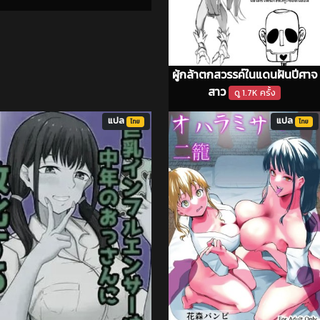
ผู้กล้าตกสวรรค์ในแดนฝันปีศาจ
สาว
ดู 1.7K ครั้ง
แปล
แปล
ไทย
ไทย