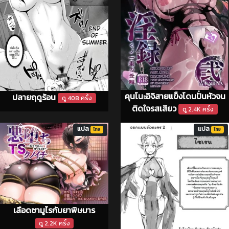
คุนโนะอิจิสายแข็งโดนปั่นหัวจน
ปลายฤดูร้อน
ดู 408 ครั้ง
ติดใจรสเสียว
ดู 2.4K ครั้ง
แปล
แปล
ไทย
ไทย
เลือดซามูไรกับยาพิษมาร
ดู 2.2K ครั้ง