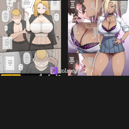
ปิดโฆษณา
ยอมแบบนี้ ยกโทษให้
3 วันที่เเล้ว
โดนแค่นี้ก็เสร็จแล้ว
ก็ได้
3 วันที่เเล้ว
ดู 2K ครั้ง
ดู 1.3K ครั้ง
แปล
แปล
ไทย
ไทย