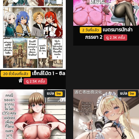
เนตรมารนักล่า
2 วันที่เเล้ว
ภรรยา 2
ดู 2.3K ครั้ง
เซ็กส์โน้ต 1 - ซิล
20 ชั่วโมงที่เเล้ว
ฟี่
ดู 2.5K ครั้ง
แปล
แปล
ไทย
ไทย