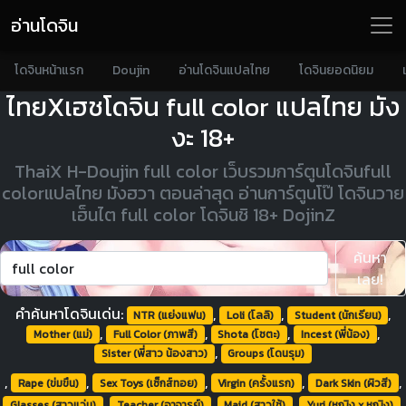
อ่านโดจิน
โดจินหน้าแรก
Doujin
อ่านโดจินแปลไทย
โดจินยอดนิยม
ไทยXเฮชโดจิน full color แปลไทย มัง
งะ 18+
ThaiX H-Doujin full color เว็บรวมการ์ตูนโดจินfull
colorแปลไทย มังฮวา ตอนล่าสุด อ่านการ์ตูนโป๊ โดจินวาย
เฮ็นไต full color โดจินชิ 18+ DojinZ
ค้นหา
เลย!
คำค้นหาโดจินเด่น:
,
,
,
NTR (แย่งแฟน)
Loli (โลลิ)
Student (นักเรียน)
,
,
,
,
Mother (แม่)
Full Color (ภาพสี)
Shota (โชตะ)
Incest (พี่น้อง)
,
Sister (พี่สาว น้องสาว)
Groups (โดนรุม)
,
,
,
,
,
Rape (ข่มขืน)
Sex Toys (เซ็กส์ทอย)
Virgin (ครั้งแรก)
Dark Skin (ผิวสี)
,
,
,
,
Glasses (สาวแว่น)
Teacher (อาจารย์)
Maid (สาวใช้)
Yuri (หญิง x หญิง)