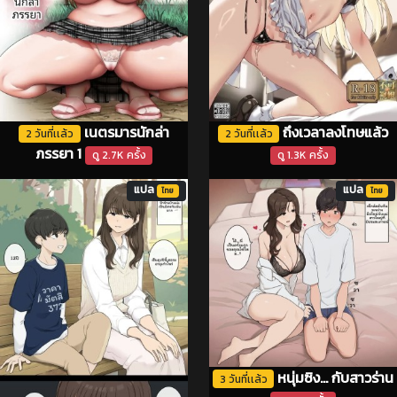
เนตรมารนักล่า
ถึงเวลาลงโทษแล้ว
2 วันที่เเล้ว
2 วันที่เเล้ว
ภรรยา 1
ดู 2.7K ครั้ง
ดู 1.3K ครั้ง
แปล
แปล
ไทย
ไทย
หนุ่มซิง... กับสาวร่าน
3 วันที่เเล้ว