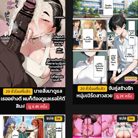
จับคู่สร้างรัก
20 ชั่วโมงที่เเล้ว
นายสั่งมาดูแล
20 ชั่วโมงที่เเล้ว
หนุ่มเนิร์ดสาวสวย
ดู 2K ครั้ง
เธออย่างดี ผมก็ต้องดูแลเธอให้ดี
สินะ!
ดู 4.4K ครั้ง
แปล
แปล
ไทย
ไทย