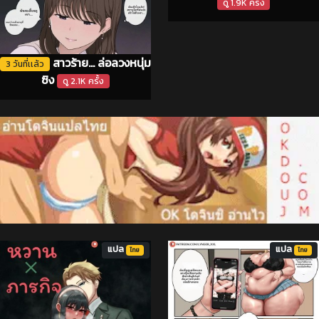
ดู 1.9K ครั้ง
สาวร้าย... ล่อลวงหนุ่ม
3 วันที่เเล้ว
ซิง
ดู 2.1K ครั้ง
แปล
แปล
ไทย
ไทย