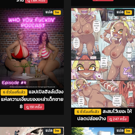
ดู 1.6K ครั้ง
แปล
แปล
ไทย
ไทย
แอปเปิลฮิลล์เมือง
6 ชั่วโมงที่เเล้ว
แห่งความเงี่ยนของเหล่าเด็กชาย
8
ดู 191 ครั้ง
สะสมไว้เยอะ ให้
6 ชั่วโมงที่เเล้ว
ปลดปล่อยบ้าง
ดู 247 ครั้ง
แปล
แปล
ไทย
ไทย