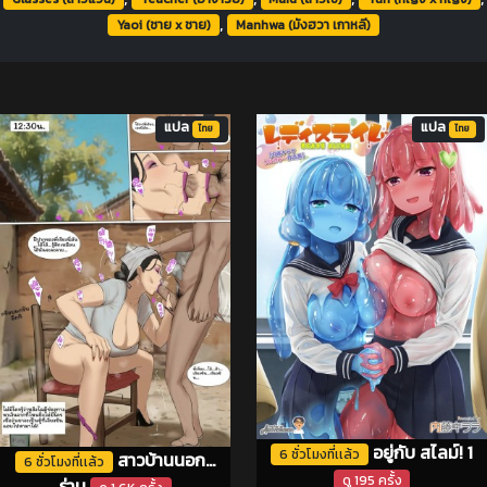
,
Yaoi (ชาย x ชาย)
Manhwa (มังฮวา เกาหลี)
แปล
แปล
ไทย
ไทย
อยู่กับ สไลม์! 1
6 ชั่วโมงที่เเล้ว
สาวบ้านนอก...
6 ชั่วโมงที่เเล้ว
ดู 195 ครั้ง
ร่าน