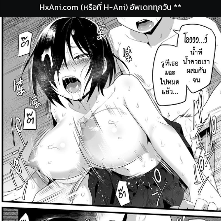
HxAni.com (หรือที่ H-Ani) อัพเดททุกวัน **