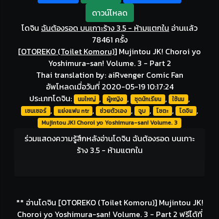
ดาวน์โหลด
โดจิน
ฉันต้องรอด บนเกาะร้าง 3.5 - ห้ามแตกใน
อ่านเเล้ว
78461 ครั้ง
[
OTOREKO (Toilet Komoru)
]
Mujintou JK! Choroi yo
Yoshimura-san! Volume. 3 - Part 2
Thai translation by: aiRvenger Comic Fan
อัพโหลดเมื่อวันที่ 2020-05-19 10:17:24
ประเภทโดจิน:
,
,
,
,
นมใหญ่
ผู้หญิง
ชุดนักเรียน
ใช้นม
,
,
,
,
,
,
เซนเซอร์
แย่งแฟน ntr
ช่วยตัวเอง
จูบ
โชตะ
โดจิน
Mujintou JK! Choroi yo Yoshimura-san! Volume. 3
ร่วมแสดงความรู้สึกหลังอ่านโดจิน ฉันต้องรอด บนเกาะ
ร้าง 3.5 - ห้ามแตกใน
** อ่านโดจิน [OTOREKO (Toilet Komoru)] Mujintou JK!
Choroi yo Yoshimura-san! Volume. 3 - Part 2 ฟรีได้ที่