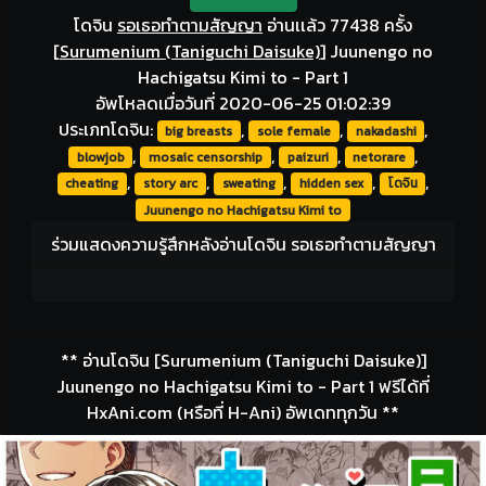
โดจิน
รอเธอทำตามสัญญา
อ่านเเล้ว 77438 ครั้ง
[
Surumenium (Taniguchi Daisuke)
]
Juunengo no
Hachigatsu Kimi to - Part 1
อัพโหลดเมื่อวันที่ 2020-06-25 01:02:39
ประเภทโดจิน:
,
,
,
big breasts
sole female
nakadashi
,
,
,
,
blowjob
mosaic censorship
paizuri
netorare
,
,
,
,
,
cheating
story arc
sweating
hidden sex
โดจิน
Juunengo no Hachigatsu Kimi to
ร่วมแสดงความรู้สึกหลังอ่านโดจิน รอเธอทำตามสัญญา
** อ่านโดจิน [Surumenium (Taniguchi Daisuke)]
Juunengo no Hachigatsu Kimi to - Part 1 ฟรีได้ที่
HxAni.com (หรือที่ H-Ani) อัพเดททุกวัน **