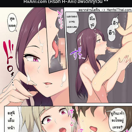
HxAni.com (หรือที่ H-Ani) อัพเดททุกวัน **