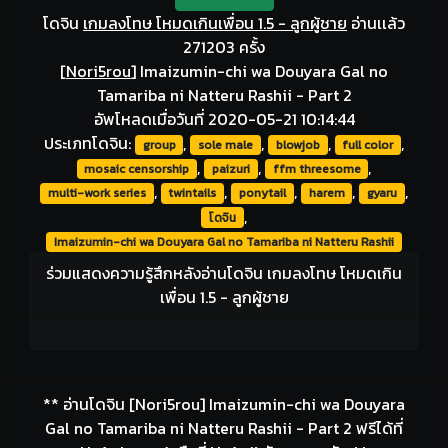
โดจิน
เกมลงโทษ โหมดเกินเพื่อน 1.5 - ลูกผู้ชาย
อ่านเเล้ว
271203 ครั้ง
[
Nori5rou
]
Imaizumin-chi wa Douyara Gal no
Tamariba ni Natteru Rashii - Part 2
อัพโหลดเมื่อวันที่ 2020-05-21 10:14:44
ประเภทโดจิน:
,
,
,
,
group
sole male
blowjob
full color
,
,
,
mosaic censorship
paizuri
ffm threesome
,
,
,
,
,
multi-work series
twintails
ponytail
harem
gyaru
,
โดจิน
Imaizumin-chi wa Douyara Gal no Tamariba ni Natteru Rashii
ร่วมแสดงความรู้สึกหลังอ่านโดจิน เกมลงโทษ โหมดเกิน
เพื่อน 1.5 - ลูกผู้ชาย
** อ่านโดจิน [Nori5rou] Imaizumin-chi wa Douyara
Gal no Tamariba ni Natteru Rashii - Part 2 ฟรีได้ที่