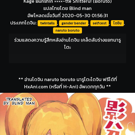
Kage Bunshin ××××-tte Shitteru! (Boruto)
แปลไทยโดย Blind man
อัพโหลดเมื่อวันที่ 2020-05-30 01:56:31
ประเภทโดจิน:
,
,
,
,
twintails
gender bender
selfcest
โดจิน
naruto boruto
ร่วมแสดงความรู้สึกหลังอ่านโดจิน เคล็ดลับร่างแยกนารู
โตะ
** อ่านโดจิน naruto boruto นารูโตะโดจิน ฟรีได้ที่
HxAni.com (หรือที่ H-Ani) อัพเดททุกวัน **