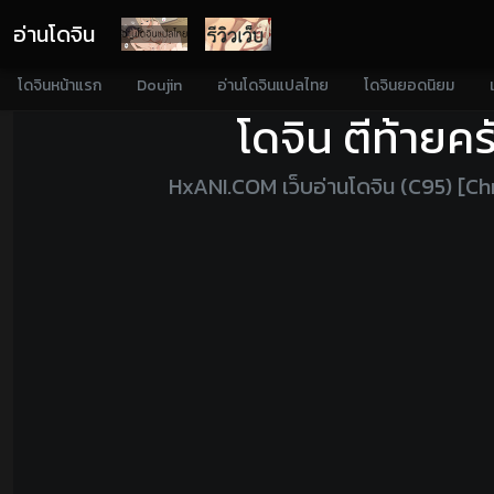
อ่านโดจิน
โดจินหน้าแรก
Doujin
อ่านโดจินแปลไทย
โดจินยอดนิยม
โดจิน ตีท้ายค
HxANI.COM เว็บอ่านโดจิน (C95) [C