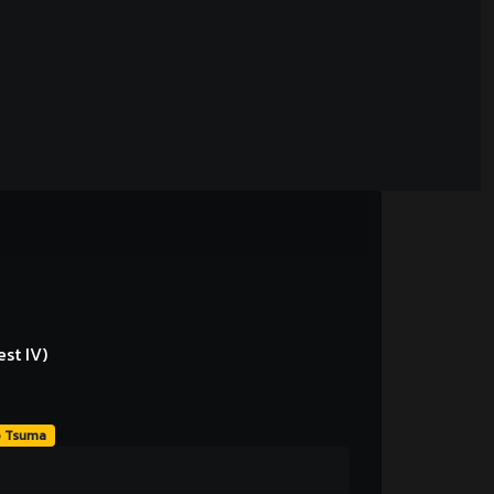
st IV)
o Tsuma