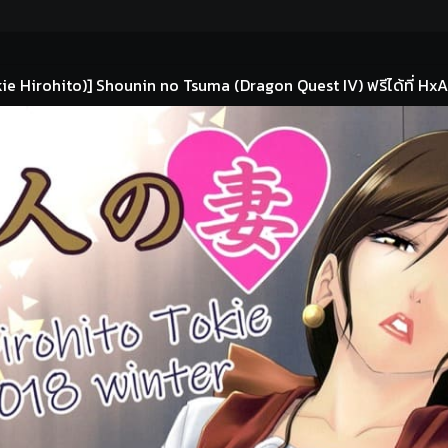
ie Hirohito)] Shounin no Tsuma (Dragon Quest IV) ฟรีได้ที่ HxAn