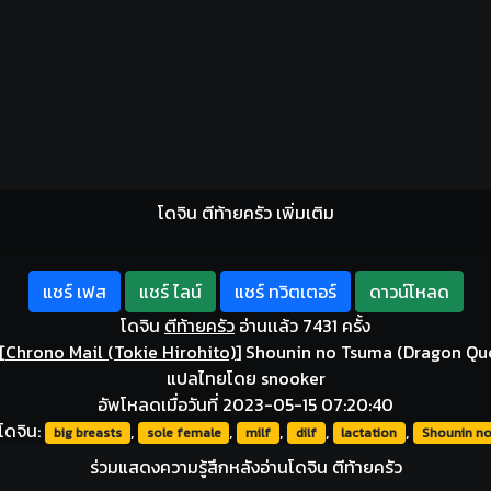
โดจิน ตีท้ายครัว เพิ่มเติม
แชร์ เฟส
แชร์ ไลน์
แชร์ ทวิตเตอร์
ดาวน์โหลด
โดจิน
ตีท้ายครัว
อ่านเเล้ว 7431 ครั้ง
[
Chrono Mail (Tokie Hirohito)
]
Shounin no Tsuma (Dragon Que
แปลไทยโดย snooker
อัพโหลดเมื่อวันที่ 2023-05-15 07:20:40
โดจิน:
,
,
,
,
,
big breasts
sole female
milf
dilf
lactation
Shounin n
ร่วมแสดงความรู้สึกหลังอ่านโดจิน ตีท้ายครัว