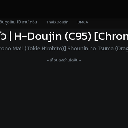
เว็บดูอนิเมะโป๊ อ่านโดจิน
ThaiXDoujin
DMCA
รัว | H-Doujin (C95) [Chro
hrono Mail (Tokie Hirohito)] Shounin no Tsuma (Dr
- เลื่อนลงอ่านโดจิน -