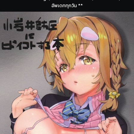
อัพเดททุกวัน **