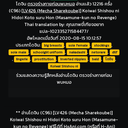
โดจิน
ตรวจร่างกายก่อนพบหมอ
อ่านเเล้ว 12216 ครั้ง
(C96)
[
LV426 (Mecha Sharekoube)
]
Koiwai Shishou ni
Hidoi Koto suru Hon (Masamune-kun no Revenge)
Thai translation by: คุณเทพขี้เกียจอยาก
แปล-102335271584477/
อัพโหลดเมื่อวันที่ 2020-08-15 10:12:57
ประเภทโดจิน:
,
,
,
big breasts
sole female
stockings
,
,
,
,
sole male
schoolgirl uniform
nakadashi
netorare
dilf
,
,
,
,
,
,
lingerie
prostitution
inverted nipples
bald
โดจิน
Koiwai Shishou ni
ร่วมแสดงความรู้สึกหลังอ่านโดจิน ตรวจร่างกายก่อน
พบหมอ
** อ่านโดจิน (C96) [LV426 (Mecha Sharekoube)]
Koiwai Shishou ni Hidoi Koto suru Hon (Masamune-
kun no Revenge) ฟรีได้ที่ HxAni.com (หรือที่ H-Ani)