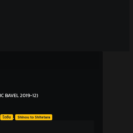
C BAVEL 2019-12)
,
,
โดจิน
Shinou to Shitetara