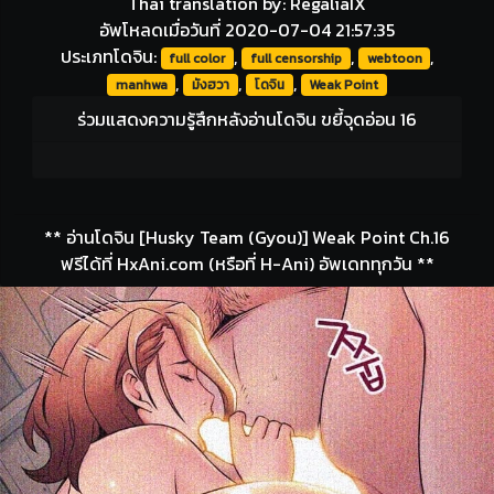
Thai translation by: RegaliaIX
อัพโหลดเมื่อวันที่ 2020-07-04 21:57:35
ประเภทโดจิน:
,
,
,
full color
full censorship
webtoon
,
,
,
manhwa
มังฮวา
โดจิน
Weak Point
ร่วมแสดงความรู้สึกหลังอ่านโดจิน ขยี้จุดอ่อน 16
** อ่านโดจิน [Husky Team (Gyou)] Weak Point Ch.16
ฟรีได้ที่ HxAni.com (หรือที่ H-Ani) อัพเดททุกวัน **