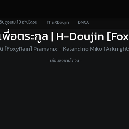
เว็บดูอนิเมะโป๊ อ่านโดจิน
ThaiXDoujin
DMCA
เพื่อตระกูล | H-Doujin [F
ิน [FoxyRain] Pramanix - Kaland no Miko (Arknigh
- เลื่อนลงอ่านโดจิน -