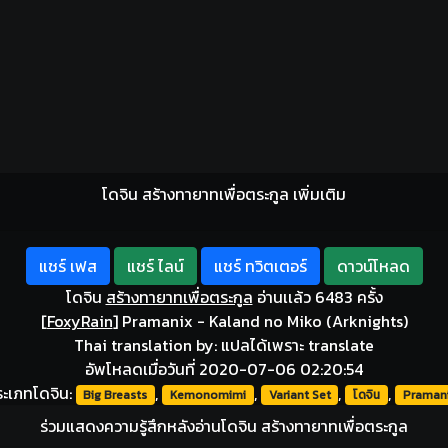
โดจิน สร้างทายาทเพื่อตระกูล เพิ่มเติม
แชร์ เฟส
แชร์ ไลน์
แชร์ ทวิตเตอร์
ดาวน์โหลด
โดจิน
สร้างทายาทเพื่อตระกูล
อ่านเเล้ว 6483 ครั้ง
[
FoxyRain
]
Pramanix - Kaland no Miko (Arknights)
Thai translation by: แปลได้เพราะ translate
อัพโหลดเมื่อวันที่ 2020-07-06 02:20:54
ะเภทโดจิน:
,
,
,
,
Big Breasts
Kemonomimi
Variant Set
โดจิน
Praman
ร่วมแสดงความรู้สึกหลังอ่านโดจิน สร้างทายาทเพื่อตระกูล