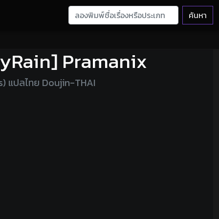
ค้นหา
oxyRain] Pramanix
ts) แปลไทย Doujin-THAI