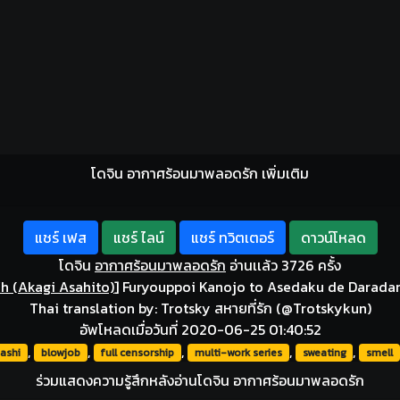
โดจิน อากาศร้อนมาพลอดรัก เพิ่มเติม
แชร์ เฟส
แชร์ ไลน์
แชร์ ทวิตเตอร์
ดาวน์โหลด
โดจิน
อากาศร้อนมาพลอดรัก
อ่านเเล้ว 3726 ครั้ง
h (Akagi Asahito)
]
Furyouppoi Kanojo to Asedaku de Daradar
Thai translation by: Trotsky สหายที่รัก (@Trotskykun)
อัพโหลดเมื่อวันที่ 2020-06-25 01:40:52
,
,
,
,
,
ashi
blowjob
full censorship
multi-work series
sweating
smell
ร่วมแสดงความรู้สึกหลังอ่านโดจิน อากาศร้อนมาพลอดรัก