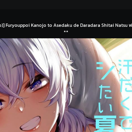
)] Furyouppoi Kanojo to Asedaku de Daradara Shitai Natsu ฟรีได
**