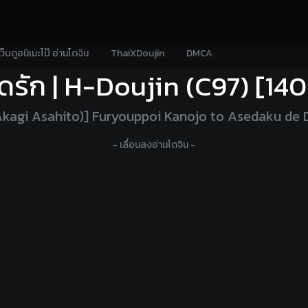
เว็บดูอนิเมะโป๊ อ่านโดจิน
ThaiXDoujin
DMCA
รัก | H-Doujin (C97) [14
(Akagi Asahito)] Furyouppoi Kanojo to Asedaku de 
- เลื่อนลงอ่านโดจิน -