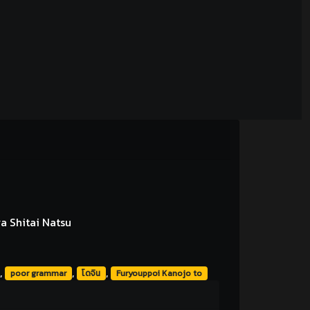
a Shitai Natsu
,
,
,
poor grammar
โดจิน
Furyouppoi Kanojo to