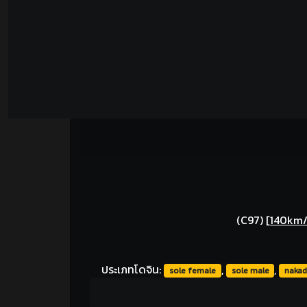
(C97)
[
140km/
ประเภทโดจิน:
,
,
sole female
sole male
nakad