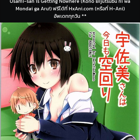
Usami-san is Getting Nowhere (Kono Bijutsubu ni wa
Mondai ga Aru!) ฟรีได้ที่ HxAni.com (หรือที่ H-Ani)
อัพเดททุกวัน **